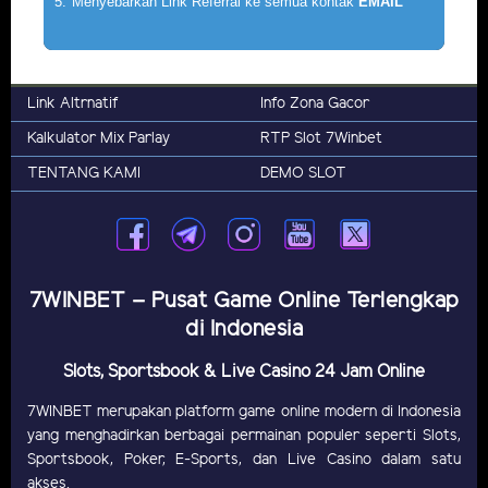
5.
Menyebarkan Link Referral ke semua kontak
EMAIL
Link Altrnatif
Info Zona Gacor
Kalkulator Mix Parlay
RTP Slot 7Winbet
TENTANG KAMI
DEMO SLOT
7WINBET – Pusat Game Online Terlengkap
di Indonesia
Slots, Sportsbook & Live Casino 24 Jam Online
7WINBET merupakan platform game online modern di Indonesia
yang menghadirkan berbagai permainan populer seperti Slots,
Sportsbook, Poker, E-Sports, dan Live Casino dalam satu
akses.