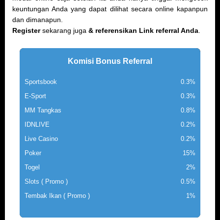
keuntungan Anda yang dapat dilihat secara online kapanpun
dan dimanapun.
Register
sekarang juga
& referensikan Link referral Anda
.
Komisi Bonus Referral
Sportsbook
0.3%
E-Sport
0.3%
MM Tangkas
0.8%
IDNLIVE
0.2%
Live Casino
0.2%
Poker
15%
Togel
2%
Slots ( Promo )
0.5%
Tembak Ikan ( Promo )
1%