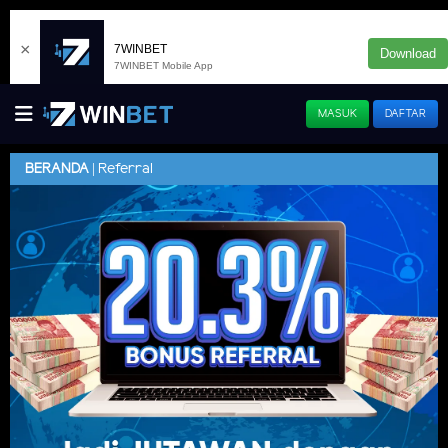
×
7WINBET
Download
7WINBET Mobile App
MASUK
DAFTAR
Referral
BERANDA