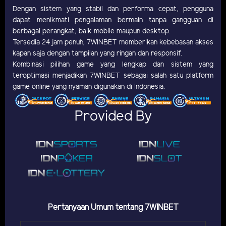
Dengan sistem yang stabil dan performa cepat, pengguna
dapat menikmati pengalaman bermain tanpa gangguan di
berbagai perangkat, baik mobile maupun desktop.
Tersedia 24 jam penuh, 7WINBET memberikan kebebasan akses
kapan saja dengan tampilan yang ringan dan responsif.
Kombinasi pilihan game yang lengkap dan sistem yang
teroptimasi menjadikan 7WINBET sebagai salah satu platform
game online yang nyaman digunakan di Indonesia.
Provided By
Pertanyaan Umum tentang 7WINBET