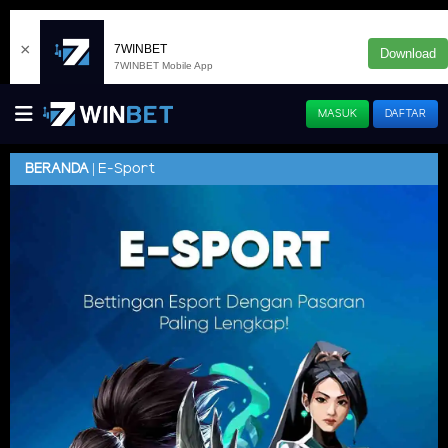
×
7WINBET
Download
7WINBET Mobile App
MASUK
DAFTAR
E-Sport
BERANDA