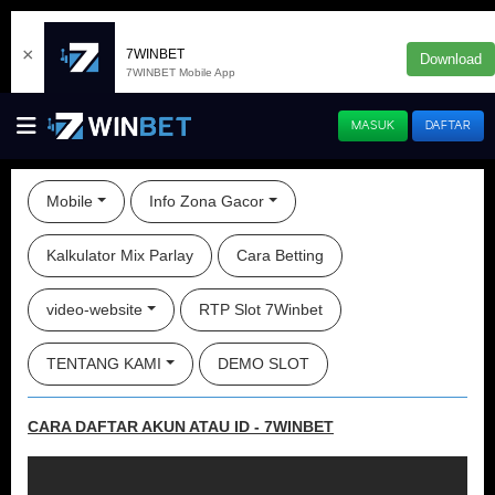
×
7WINBET
Download
7WINBET Mobile App
MASUK
DAFTAR
Mobile
Info Zona Gacor
Kalkulator Mix Parlay
Cara Betting
video-website
RTP Slot 7Winbet
TENTANG KAMI
DEMO SLOT
CARA DAFTAR AKUN ATAU ID - 7WINBET