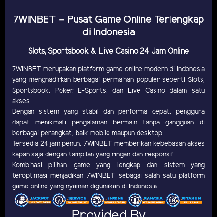
7WINBET – Pusat Game Online Terlengkap
di Indonesia
Slots, Sportsbook & Live Casino 24 Jam Online
7WINBET merupakan platform game online modern di Indonesia
yang menghadirkan berbagai permainan populer seperti Slots,
Sportsbook, Poker, E-Sports, dan Live Casino dalam satu
akses.
Dengan sistem yang stabil dan performa cepat, pengguna
dapat menikmati pengalaman bermain tanpa gangguan di
berbagai perangkat, baik mobile maupun desktop.
Tersedia 24 jam penuh, 7WINBET memberikan kebebasan akses
kapan saja dengan tampilan yang ringan dan responsif.
Kombinasi pilihan game yang lengkap dan sistem yang
teroptimasi menjadikan 7WINBET sebagai salah satu platform
game online yang nyaman digunakan di Indonesia.
Provided By