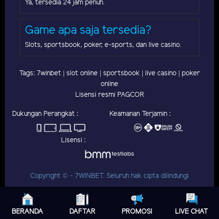
Ya, tersedia 24 jam penuh.
Game apa saja tersedia?
Slots, sportsbook, poker, e-sports, dan live casino.
Tags: 7winbet | slot online | sportsbook | live casino | poker
online
Lisensi resmi PAGCOR
Dukungan Perangkat :
Keamanan Terjamin :
Lisensi :
Copyright © - 7WINBET. Seluruh hak cipta dilindungi
BERANDA
DAFTAR
PROMOSI
LIVE CHAT